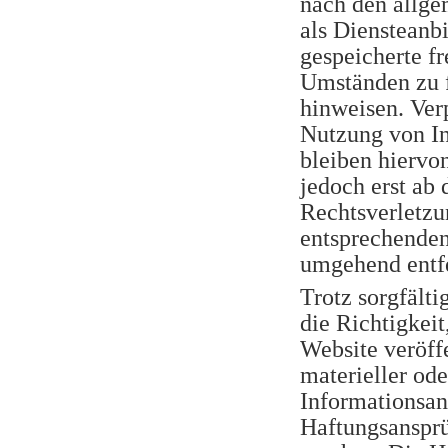
nach den allge
als Diensteanbi
gespeicherte f
Umständen zu f
hinweisen. Ver
Nutzung von I
bleiben hiervo
jedoch erst ab
Rechtsverletz
entsprechenden
umgehend entf
Trotz sorgfält
die Richtigkeit
Website veröff
materieller ode
Informationsan
Haftungsansprü