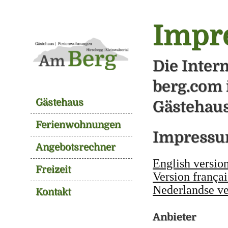
Impr
Die Inter
berg.com
Gästehaus
Gästehau
Ferienwohnungen
Impress
Angebotsrechner
English versio
Freizeit
Version frança
Nederlandse ve
Kontakt
Anbieter